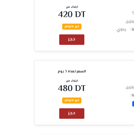
ابتداء من
420 DT
نزين
غير متوفر
ة:
يدوي
حجز
السعر لمدة 3 يوم
ابتداء من
480 DT
نزين
ة:
غير متوفر
حجز