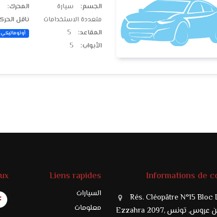
الجسم:
سيارة
المحرك:
ب
متعددة الاستخدامات
ناقل الحرك
المقاعد:
5
أوتوماتيكي
الأبواب:
5
aux
Liens rapides
Informations de c
السيارات
Rés. Cléopâtre N°15 Bloc 
معلومات
Ezzahra 20, بن عروس, تونس