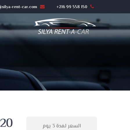
silya-rent-car.com
+216 99 558 150
i20
السعر لمدة 3 يوم