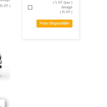
lavage
( 5 DT /jour )
 15 DT )
lavage
( 15 DT )
Non disponible