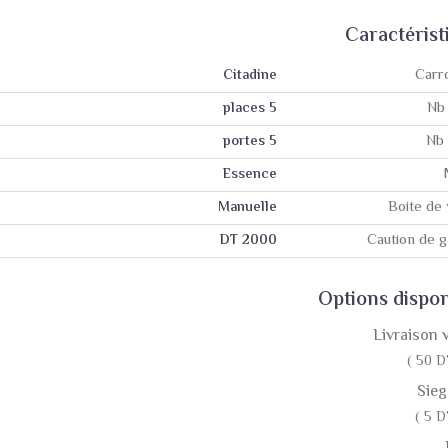
Caractérist
Carr
Citadine
Nb
5 places
Nb 
5 portes
Essence
Boite de 
Manuelle
Caution de g
2000 DT
Options dispon
Livraison 
( 50 D
Sieg
( 5 D