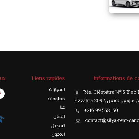
aux
Liens rapides
Informations de c
السيارات
Rés. Cléopâtre N°15 Bloc 
معلومات
Ezzahra 20, بن عروس, تونس
عنا
+216 99 558 150
اتصال
contact@silya-rent-car
تسجيل
الدخول