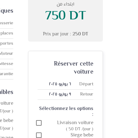
ابتداء من
750 DT
iques
osserie
 places
Prix par jour :
250 DT
portes
Moteur
Réserver cette
vitesse
voiture
arantie
Départ
٦ يوليو ٢٠٢٥
ibles
Retour
٩ يوليو ٢٠٢٥
voiture
Sélectionnez les options
T/jour )
:
e bebe
Livraison voiture
T/jour )
( 50 DT /jour )
Siege bebe