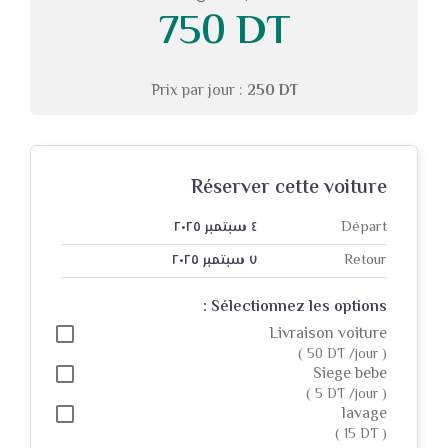
750 DT
English
Français
Prix par jour :
250 DT
Réserver cette voiture
Départ
٤ سبتمبر ٢٠٢٥
Retour
٧ سبتمبر ٢٠٢٥
Sélectionnez les options :
Livraison voiture
( 50 DT /jour )
Siege bebe
( 5 DT /jour )
lavage
( 15 DT )