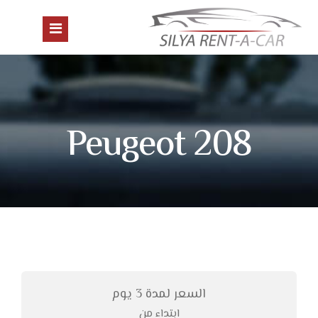
الرئيسية
Peugeot 208
السيارات
الحجز
معلومات عنا
اتصال
اللغة
السعر لمدة 3 يوم
عربي
ابتداء من