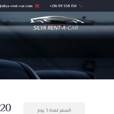
silya-rent-car.com
+216 99 558 150
i20
السعر لمدة 3 يوم