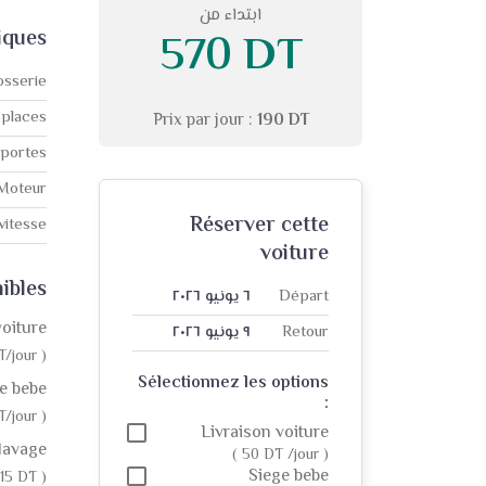
ابتداء من
570 DT
iques
osserie
 places
Prix par jour :
190 DT
portes
Moteur
Réserver cette
vitesse
voiture
ibles
Départ
٦ يونيو ٢٠٢٦
voiture
Retour
٩ يونيو ٢٠٢٦
T/jour )
Sélectionnez les options
e bebe
:
T/jour )
Livraison voiture
lavage
( 50 DT /jour )
Siege bebe
 15 DT )