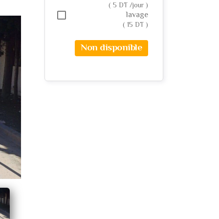
( 5 DT /jour )
lavage
( 15 DT )
Non disponible