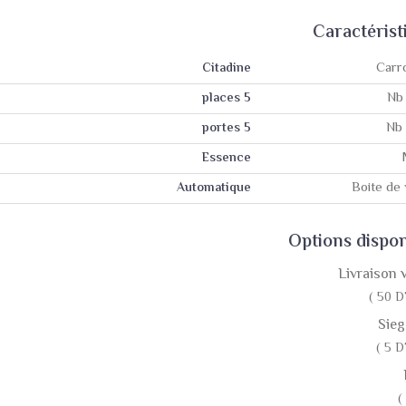
Caractérist
Carr
Citadine
Nb
5 places
Nb 
5 portes
Essence
Boite de 
Automatique
Options dispon
Livraison 
( 50 D
Sieg
( 5 D
(