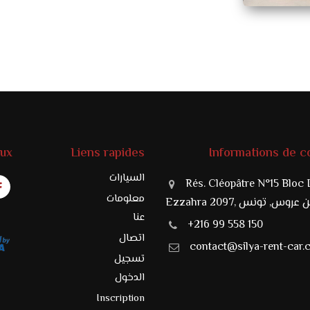
aux
Liens rapides
Informations de c
السيارات
Rés. Cléopâtre N°15 Bloc 
معلومات
Ezzahra 20, بن عروس, تونس
عنا
+216 99 558 150
اتصال
contact@silya-rent-car
تسجيل
الدخول
Inscription