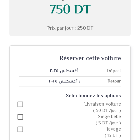
750 DT
English
Français
Prix par jour :
250 DT
Réserver cette voiture
Départ
١ أغسطس ٢٠٢٥
Retour
٤ أغسطس ٢٠٢٥
Sélectionnez les options :
Livraison voiture
( 50 DT /jour )
Siege bebe
( 5 DT /jour )
lavage
( 15 DT )