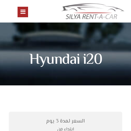
الرئيسية
Hyundai i20
السيارات
الحجز
معلومات عنا
اتصال
اللغة
السعر لمدة 3 يوم
عربي
ابتداء من