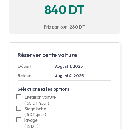
840 DT
English
Français
Prix par jour :
280 DT
Réserver cette voiture
Départ
August 1, 2025
Retour
August 4, 2025
Sélectionnez les options :
Livraison voiture
( 50 DT /jour )
Siege bebe
( 5 DT /jour )
lavage
( 15 DT )