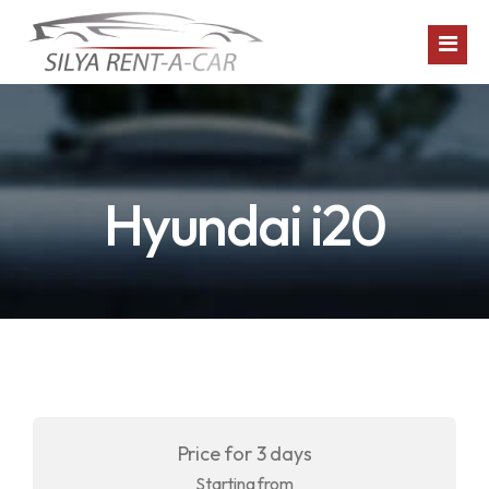
Home
Hyundai i20
Vehicles
Booking
About
Contact
Language
Price for 3 days
عربي
Starting from