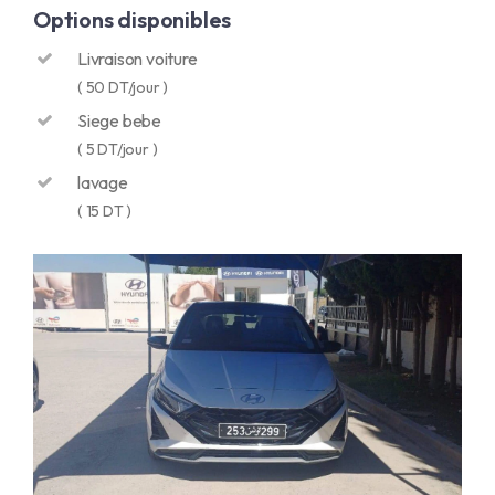
Options disponibles
Livraison voiture
( 50 DT/jour )
Siege bebe
( 5 DT/jour )
lavage
( 15 DT )