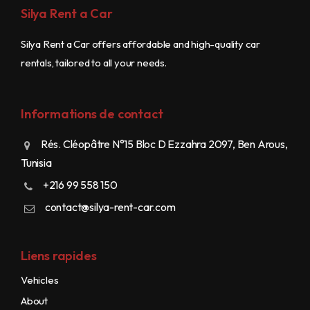
Silya Rent a Car
Silya Rent a Car offers affordable and high-quality car
rentals, tailored to all your needs.
Informations de contact
Rés. Cléopâtre N°15 Bloc D Ezzahra 2097, Ben Arous,
Tunisia
+216 99 558 150
contact@silya-rent-car.com
Liens rapides
Vehicles
About